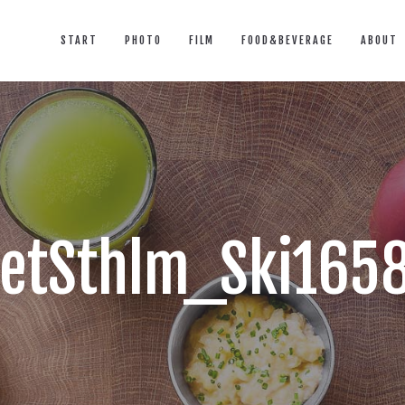
START
PHOTO
FILM
FOOD&BEVERAGE
ABOUT
ketSthlm_Ski16