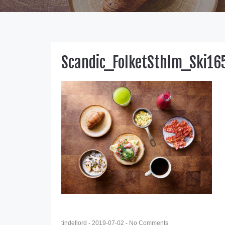
Scandic_FolketSthlm_Ski1
tindefjord
-
2019-07-02
-
No Comments