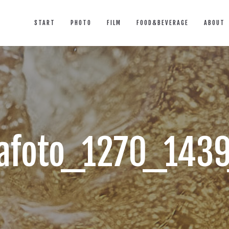
START
PHOTO
FILM
FOOD&BEVERAGE
ABOUT
foto_1270_143