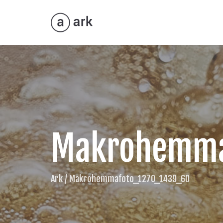
Makrohemma
Ark
/
Makrohemmafoto_1270_1439_60