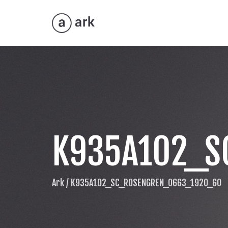
K935A102_S
Ark
/
K935A102_SC_ROSENGREN_0663_1920_60