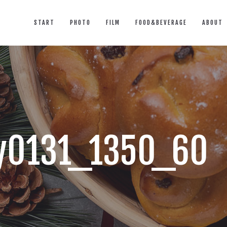
START
PHOTO
FILM
FOOD&BEVERAGE
ABOUT
y0131_1350_60