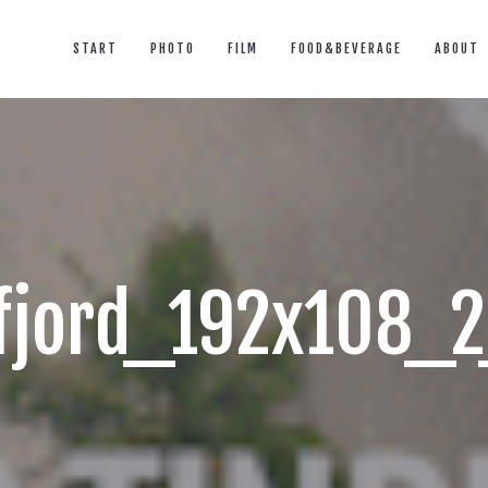
START
PHOTO
FILM
FOOD&BEVERAGE
ABOUT
efjord_192x108_