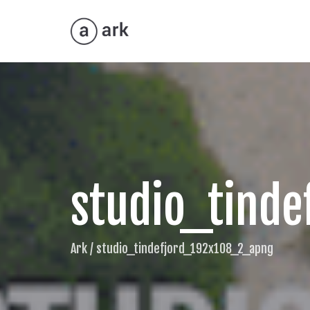
studio_tind
Ark
/
studio_tindefjord_192x108_2_apng